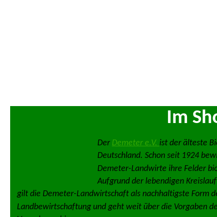
Im Sh
Der 
Demeter e.V. 
ist der älteste B
Deutschland. Schon seit 1924 bewi
Demeter-Landwirte ihre Felder bi
Aufgrund der lebendigen Kreislauf
gilt die Demeter-Landwirtschaft als nachhaltigste Form d
Landbewirtschaftung und geht weit über die Vorgaben d