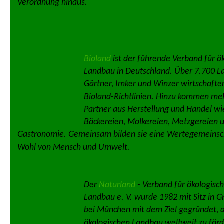
Verordnung hinaus.
Bioland 
ist der führende Verband für ö
Landbau in Deutschland. Über 7.700 La
Gärtner, Imker und Winzer wirtschafte
Bioland-Richtlinien. Hinzu kommen meh
Partner aus Herstellung und Handel wi
Bäckereien, Molkereien, Metzgereien 
Gastronomie. Gemeinsam bilden sie eine Wertegemeinsc
Wohl von Mensch und Umwelt.
Der 
Naturland 
- Verband für ökologisc
Landbau e. V. wurde 1982 mit Sitz in Gr
bei München mit dem Ziel gegründet, 
ökologischen Landbau weltweit zu förd