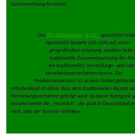
Zusammenhang bestehen.
Das 
EU-Gütezeichen "g.t.S." 
(garantiert tradi
Spezialität) bezieht sich nicht auf einen 
geografischen Ursprung, sondern hebt d
traditionelle Zusammensetzung des Pro
ein traditionelles Herstellungs- und/ode
Verarbeitungsverfahren hervor. Der 
Produktionsprozess ist an kein Gebiet gebunde
entscheidend ist allein, dass dem traditionellen Rezept od
Herstellungsverfahren gefolgt wird. Zu dieser Kategorie 
beispielsweise die „Heumilch", die auch in Deutschland pr
wird, oder der Serrano-Schinken.