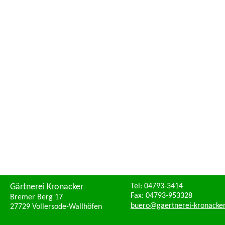
Tel: 04793-3414
Gärtnerei Kronacker
Fax: 04793-953328
Bremer Berg 17
buero@gaertnerei-kronacker
27729 Vollersode-Wallhöfen